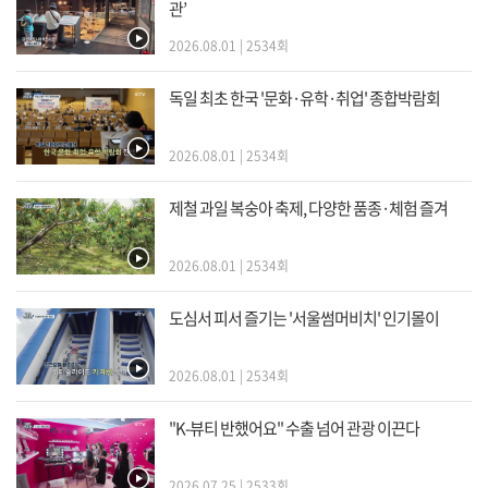
관’
2026.08.01 | 2534회
독일 최초 한국 '문화·유학·취업' 종합박람회
2026.08.01 | 2534회
제철 과일 복숭아 축제, 다양한 품종·체험 즐겨
2026.08.01 | 2534회
도심서 피서 즐기는 '서울썸머비치' 인기몰이
2026.08.01 | 2534회
"K-뷰티 반했어요" 수출 넘어 관광 이끈다
2026.07.25 | 2533회