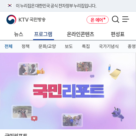
본
메
전
이 누리집은 대한민국 공식 전자정부 누리집입니다.
문
뉴
체
바
바
메
KTV 국민방송
온 에어
로
로
뉴
공식 누리집 주소 확인하기
메뉴 열기
가
가
바
go.kr 주소를 사용하는 누리집은 대한민국 정부기관이 관리하는 누리집입
기
기
로
뉴스
프로그램
온라인콘텐츠
편성표
니다.
가
이밖에 or.kr 또는 .kr등 다른 도메인 주소를 사용하고 있다면 아래 URL에
기
전체
정책
문화/교양
보도
특집
국가기념식
종영
서 도메인 주소를 확인해 보세요
운영중인 공식 누리집보기
국민리포트