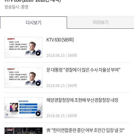
방송일시 : 종영
미리보기
다시보기
KTV 830 (589회)
2018.06.15 | 589회
문 대통령 "경찰에 더 많은 수사 자율성 부여"
2018.06.15 | 589회
해양경찰청장에 조현배 부산경찰청장 내정
2018.06.15 | 589회
靑 "한미연합훈련 중단 여부 조만간 입장 낼 것"