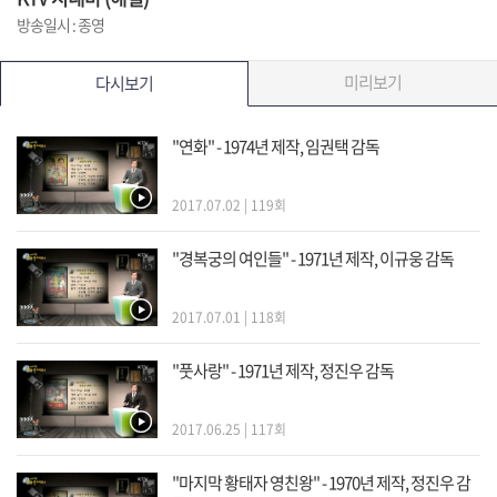
방송일시 : 종영
미리보기
다시보기
"연화" - 1974년 제작, 임권택 감독
2017.07.02 | 119회
"경복궁의 여인들" - 1971년 제작, 이규웅 감독
2017.07.01 | 118회
"풋사랑" - 1971년 제작, 정진우 감독
2017.06.25 | 117회
"마지막 황태자 영친왕" - 1970년 제작, 정진우 감