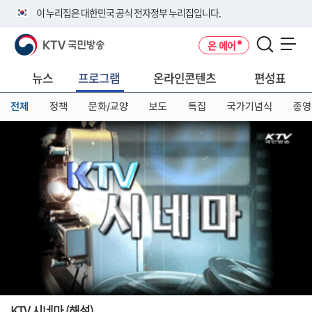
본
메
전
이 누리집은 대한민국 공식 전자정부 누리집입니다.
문
뉴
체
바
바
메
KTV 국민방송
온 에어
로
로
뉴
공식 누리집 주소 확인하기
메뉴 열기
가
가
바
go.kr 주소를 사용하는 누리집은 대한민국 정부기관이 관리하는 누리집입
기
기
로
뉴스
프로그램
온라인콘텐츠
편성표
니다.
가
이밖에 or.kr 또는 .kr등 다른 도메인 주소를 사용하고 있다면 아래 URL에
기
전체
정책
문화/교양
보도
특집
국가기념식
종영
서 도메인 주소를 확인해 보세요
운영중인 공식 누리집보기
KTV 시네마 (해설)