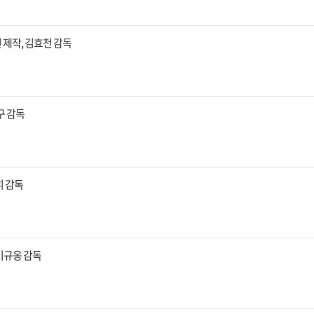
년 제작, 김효천 감독
성구 감독
휘 감독
 이규옹 감독