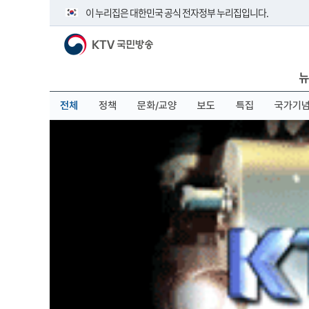
본
메
전
이 누리집은 대한민국 공식 전자정부 누리집입니다.
문
뉴
체
바
바
메
KTV 국민방송
로
로
뉴
공식 누리집 주소 확인하기
가
가
바
go.kr 주소를 사용하는 누리집은 대한민국 정부기관이 관리하
기
기
로
뉴
이밖에 or.kr 또는 .kr등 다른 도메인 주소를 사용하고 있다면 
가
기
운영중인 공식 누리집보기
전체
정책
문화/교양
보도
특집
국가기