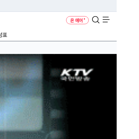
온 에어
메뉴 열기
성표