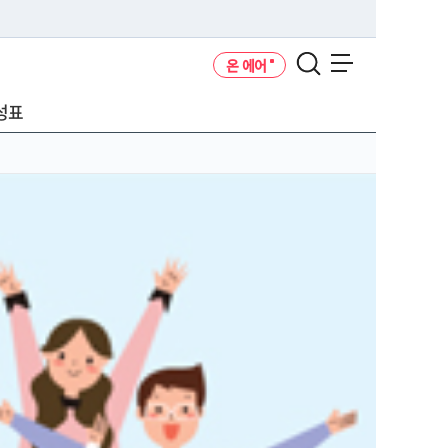
온 에어
메뉴 열기
성표