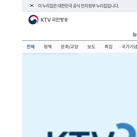
본
메
전
이 누리집은 대한민국 공식 전자정부 누리집입니다.
문
뉴
체
바
바
메
KTV 국민방송
로
로
뉴
공식 누리집 주소 확인하기
가
가
바
go.kr 주소를 사용하는 누리집은 대한민국 정부기관이 관리하
기
기
로
뉴
이밖에 or.kr 또는 .kr등 다른 도메인 주소를 사용하고 있다면 
가
기
운영중인 공식 누리집보기
전체
정책
문화/교양
보도
특집
국가기