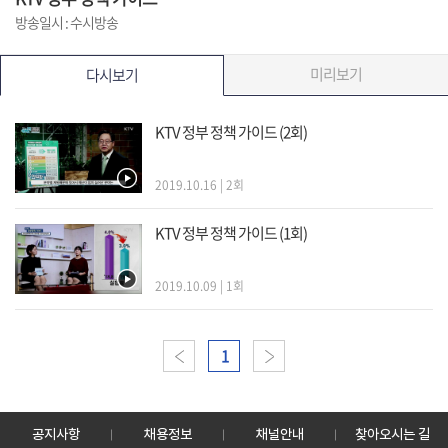
방송일시 : 수시방송
미리보기
다시보기
KTV 정부 정책 가이드 (2회)
2019.10.16 | 2회
KTV 정부 정책 가이드 (1회)
2019.10.09 | 1회
이전
1
다음
공지사항
채용정보
채널안내
찾아오시는 길