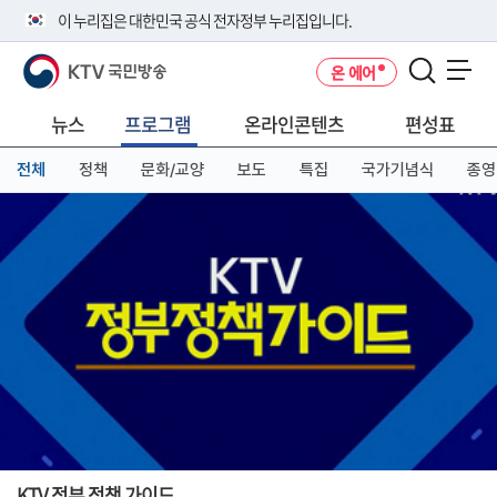
본
메
전
이 누리집은 대한민국 공식 전자정부 누리집입니다.
문
뉴
체
바
바
메
KTV 국민방송
온 에어
로
로
뉴
공식 누리집 주소 확인하기
메뉴 열기
가
가
바
go.kr 주소를 사용하는 누리집은 대한민국 정부기관이 관리하는 누리집입
기
기
로
뉴스
프로그램
온라인콘텐츠
편성표
니다.
가
이밖에 or.kr 또는 .kr등 다른 도메인 주소를 사용하고 있다면 아래 URL에
기
전체
정책
문화/교양
보도
특집
국가기념식
종영
서 도메인 주소를 확인해 보세요
운영중인 공식 누리집보기
KTV 정부 정책 가이드