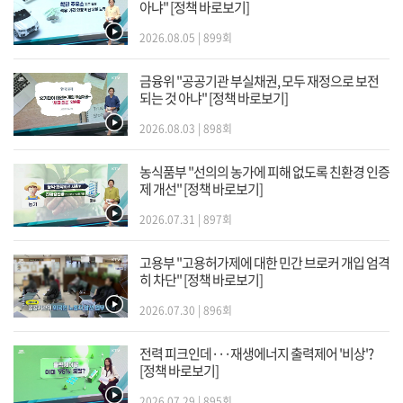
아냐" [정책 바로보기]
2026.08.05 | 899회
금융위 "공공기관 부실채권, 모두 재정으로 보전
되는 것 아냐" [정책 바로보기]
2026.08.03 | 898회
농식품부 "선의의 농가에 피해 없도록 친환경 인증
제 개선" [정책 바로보기]
2026.07.31 | 897회
고용부 "고용허가제에 대한 민간 브로커 개입 엄격
히 차단" [정책 바로보기]
2026.07.30 | 896회
전력 피크인데···재생에너지 출력제어 '비상'?
[정책 바로보기]
2026.07.29 | 895회