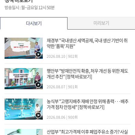
방송일시 : 월~금요일 12시 50분
미리보기
다시보기
재경부 "국내생산 세액공제, 국내 생산 기반이 취
약한 '품목' 지원"
2026.08.10 | 902회
행안부 "방재안전직 확충, 처우 개선 등 위한 제도
개선 추진" [정책 바로보기]
2026.08.07 | 901회
농식부 "고랭지배추 재배 안정 위해 총력···배추
가격 점차 안정세" [정책 바로보기]
2026.08.06 | 900회
산업부 "최고가격제 이후 폐업주유소 증가? 사실