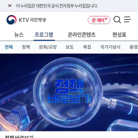
본
메
전
이 누리집은 대한민국 공식 전자정부 누리집입니다.
문
뉴
체
바
바
메
KTV 국민방송
온 에어
로
로
뉴
공식 누리집 주소 확인하기
메뉴 열기
가
가
바
go.kr 주소를 사용하는 누리집은 대한민국 정부기관이 관리하는 누리집입
기
기
로
뉴스
프로그램
온라인콘텐츠
편성표
니다.
가
이밖에 or.kr 또는 .kr등 다른 도메인 주소를 사용하고 있다면 아래 URL에
기
전체
정책
문화/교양
보도
특집
국가기념식
종영
서 도메인 주소를 확인해 보세요
운영중인 공식 누리집보기
정책 바로보기