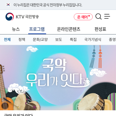
본
메
전
이 누리집은 대한민국 공식 전자정부 누리집입니다.
문
뉴
체
바
바
메
KTV 국민방송
온 에어
로
로
뉴
공식 누리집 주소 확인하기
메뉴 열기
가
가
바
go.kr 주소를 사용하는 누리집은 대한민국 정부기관이 관리하는 누리집입
기
기
로
뉴스
프로그램
온라인콘텐츠
편성표
니다.
가
이밖에 or.kr 또는 .kr등 다른 도메인 주소를 사용하고 있다면 아래 URL에
기
전체
정책
문화/교양
보도
특집
국가기념식
종영
서 도메인 주소를 확인해 보세요
운영중인 공식 누리집보기
국악 우리가 잇다