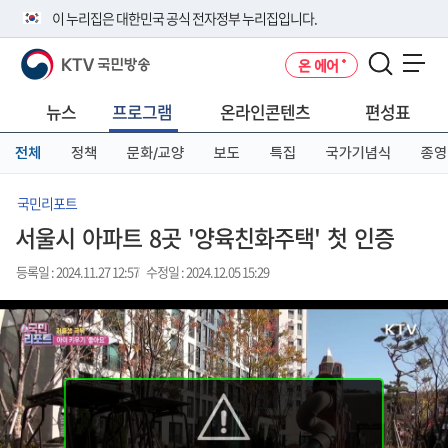
본
메
전
이 누리집은 대한민국 공식 전자정부 누리집입니다.
문
뉴
체
바
바
메
KTV 국민방송
온 에어
로
로
뉴
공식 누리집 주소 확인하기
메뉴 열기
가
가
바
go.kr 주소를 사용하는 누리집은 대한민국 정부기관이 관리하는 누리집입
기
기
로
뉴스
프로그램
온라인콘텐츠
편성표
니다.
가
이밖에 or.kr 또는 .kr등 다른 도메인 주소를 사용하고 있다면 아래 URL에
기
전체
정책
문화/교양
보도
특집
국가기념식
종영
서 도메인 주소를 확인해 보세요
운영중인 공식 누리집보기
국민리포트
서울시 아파트 8곳 '양육친화주택' 첫 인증
등록일 : 2024.11.27 12:57
수정일 : 2024.12.05 15:29