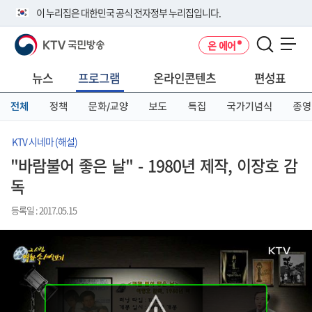
본
메
전
이 누리집은 대한민국 공식 전자정부 누리집입니다.
문
뉴
체
바
바
메
KTV 국민방송
온 에어
로
로
뉴
공식 누리집 주소 확인하기
메뉴 열기
가
가
바
go.kr 주소를 사용하는 누리집은 대한민국 정부기관이 관리하는 누리집입
기
기
로
뉴스
프로그램
온라인콘텐츠
편성표
니다.
가
이밖에 or.kr 또는 .kr등 다른 도메인 주소를 사용하고 있다면 아래 URL에
기
전체
정책
문화/교양
보도
특집
국가기념식
종영
서 도메인 주소를 확인해 보세요
운영중인 공식 누리집보기
KTV 시네마 (해설)
"바람불어 좋은 날" - 1980년 제작, 이장호 감
독
등록일 : 2017.05.15