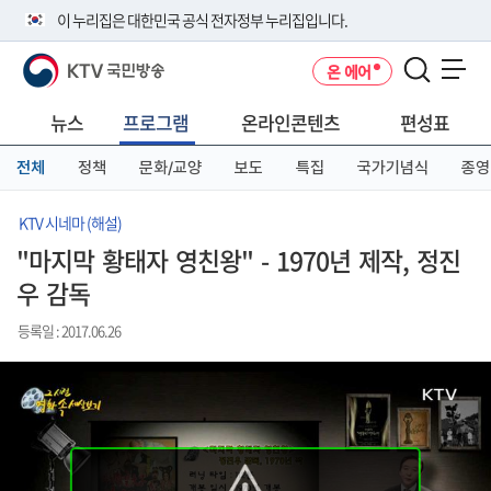
본
메
전
이 누리집은 대한민국 공식 전자정부 누리집입니다.
문
뉴
체
바
바
메
KTV 국민방송
온 에어
로
로
뉴
공식 누리집 주소 확인하기
메뉴 열기
가
가
바
go.kr 주소를 사용하는 누리집은 대한민국 정부기관이 관리하는 누리집입
기
기
로
뉴스
프로그램
온라인콘텐츠
편성표
니다.
가
이밖에 or.kr 또는 .kr등 다른 도메인 주소를 사용하고 있다면 아래 URL에
기
전체
정책
문화/교양
보도
특집
국가기념식
종영
서 도메인 주소를 확인해 보세요
운영중인 공식 누리집보기
KTV 시네마 (해설)
"마지막 황태자 영친왕" - 1970년 제작, 정진
우 감독
등록일 : 2017.06.26